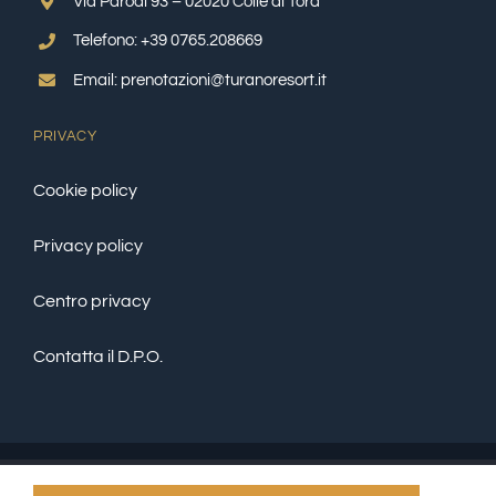
Via Parodi 93 – 02020 Colle di Tora
Telefono: +39 0765.208669
Email: prenotazioni@turanoresort.it
PRIVACY
Cookie policy
Privacy policy
Centro privacy
Contatta il D.P.O.
© Copyright 2022 | TURANO RESORT SRLS - P.IVA: 01218720579 -