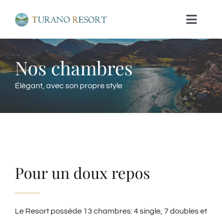
Skip
Toggle
to
Naviga
content
RESORT
Nos chambres
Élégant, avec son propre style
NOS CHAMBRES
RESTAURANT
RELAX
Pour un doux repos
SUGGESTIONS DE VISITE
Le Resort possède 13 chambres: 4 single, 7 doubles et
NOUVELLES ET EVÈNEMENTS