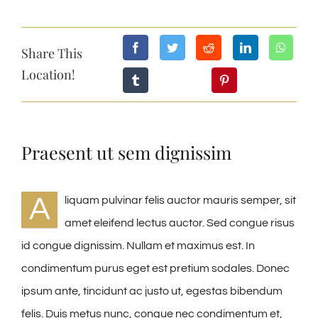
NEWS ED EVENTI
Share This
Location!
ESCURSIONI
OFFERTE
Praesent ut sem dignissim
CONTATTI
A
liquam pulvinar felis auctor mauris semper, sit
amet eleifend lectus auctor. Sed congue risus
WEBCAM
id congue dignissim. Nullam et maximus est. In
condimentum purus eget est pretium sodales. Donec
TIMELAPS 24H
ipsum ante, tincidunt ac justo ut, egestas bibendum
felis. Duis metus nunc, congue nec condimentum et,