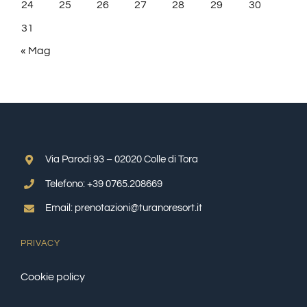
24
25
26
27
28
29
30
31
« Mag
Via Parodi 93 – 02020 Colle di Tora
Telefono: +39 0765.208669
Email: prenotazioni@turanoresort.it
PRIVACY
Cookie policy