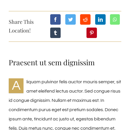
NEWS ED EVENTI
Share This
Location!
ESCURSIONI
OFFERTE
Praesent ut sem dignissim
CONTATTI
A
liquam pulvinar felis auctor mauris semper, sit
amet eleifend lectus auctor. Sed congue risus
WEBCAM
id congue dignissim. Nullam et maximus est. In
condimentum purus eget est pretium sodales. Donec
TIMELAPS 24H
ipsum ante, tincidunt ac justo ut, egestas bibendum
felis. Duis metus nunc, congue nec condimentum et,