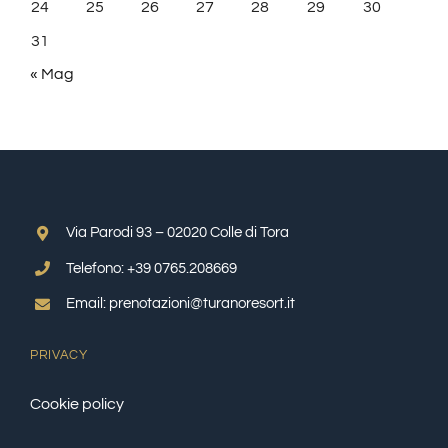
24
25
26
27
28
29
30
31
« Mag
Via Parodi 93 – 02020 Colle di Tora
Telefono: +39 0765.208669
Email: prenotazioni@turanoresort.it
PRIVACY
Cookie policy