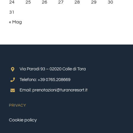
24
25
26
27
28
29
30
31
« Mag
Via Parodi 93 – 02020 Colle di Tora
Telefono: +39 0765.208669
Email: prenotazioni@turanoresort.it
PRIVACY
Cookie policy