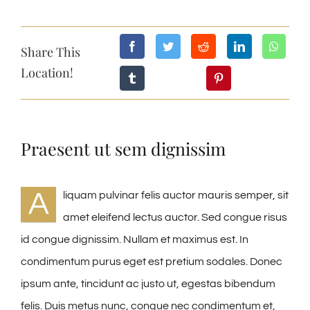
NEWS ED EVENTI
Share This
Location!
ESCURSIONI
OFFERTE
Praesent ut sem dignissim
CONTATTI
A
liquam pulvinar felis auctor mauris semper, sit
amet eleifend lectus auctor. Sed congue risus
WEBCAM
id congue dignissim. Nullam et maximus est. In
condimentum purus eget est pretium sodales. Donec
TIMELAPS 24H
ipsum ante, tincidunt ac justo ut, egestas bibendum
felis. Duis metus nunc, congue nec condimentum et,